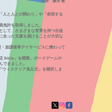
藤浪 優
「人と人との関わり」や「表現する
員免許を取得しました。
として、さまざまな背景を持つ生徒
に合った支援を届けることが大切な
支援・放課後等デイサービスに携わって
kicia」を開業。ボードゲームや
んできました。
所「ウィステリア高丘北」を開所しま