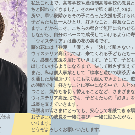
私はこれまで、高等学校や通信制高等学校の教員と
ちと関わってきました。その中で強く感じたのは、
所や、早い段階からその子に合った支援を受けられ
子どもたちは一人ひとり、好きなこと、得意なこと
ます。だからこそ、こちらの都合で無理に合わせる
しながら、自分のペースで成長していけるように寄
「ウィステリア」は藤の花の英名です。
藤の花には「歓迎」「優しさ」「決して離さない」
ウィステリア高丘北では、来てくれる子どもたち一
ら、必要な支援を届けていきます。そして、子ども
出していけるようになるまで、決して離さず支えて
また、私は個人事業として「絵本と遊びの喫茶店 ik
を通した居場所づくりにも取り組んできました。遊
の時間です。好きなことに夢中になる中で、人との
つこと、気持ちを切り替えることなど、さまざまな
ウィステリア高丘北でも、子どもたちの「好き」を
成長を支えていきます。
保護者の皆さまにとっても、安心して相談できる場
責任者
お子さまの成長を一緒に喜び、一緒に悩みながら、
いります。
優
どうぞよろしくお願いいたします。