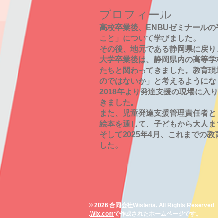
プロフィール
高校卒業後、ENBUゼミナール
こと」について学びました。
その後、地元である静岡県に戻り
大学卒業後は、静岡県内の高等学
たちと関わってきました。教育現
のではないか」と考えるようにな
2018年より発達支援の現場に入
きました。
また、児童発達支援管理責任者とし
絵本を通して、子どもから大人ま
そして2025年4月、これまで
した。
© 2026 合同会社Wisteria. All Rights Reserved
.
Wix.com
で作成されたホームページです。