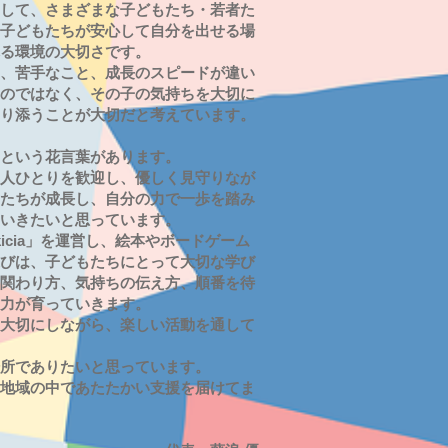
して、さまざまな子どもたち・若者た
子どもたちが安心して自分を出せる場
る環境の大切さです。
、苦手なこと、成長のスピードが違い
のではなく、その子の気持ちを大切に
り添うことが大切だと考えています。
という花言葉があります。
人ひとりを歓迎し、優しく見守りなが
たちが成長し、自分の力で一歩を踏み
いきたいと思っています。
icia」を運営し、絵本やボードゲーム
びは、子どもたちにとって大切な学び
関わり方、気持ちの伝え方、順番を待
力が育っていきます。
大切にしながら、楽しい活動を通して
所でありたいと思っています。
地域の中であたたかい支援を届けてま