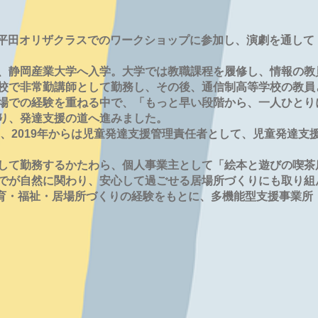
代表 
の平田オリザクラスでのワークショップに参加し、演劇を通して
、静岡産業大学へ入学。大学では教職課程を履修し、情報の教
校で非常勤講師として勤務し、その後、通信制高等学校の教員
場での経験を重ねる中で、「もっと早い段階から、一人ひとり
り、発達支援の道へ進みました。
り、2019年からは児童発達支援管理責任者として、児童発達
て勤務するかたわら、個人事業主として「絵本と遊びの喫茶店 i
でが自然に関わり、安心して過ごせる居場所づくりにも取り組
の教育・福祉・居場所づくりの経験をもとに、多機能型支援事業