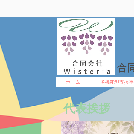
合同
ホーム
多機能型支援事
​代表挨拶